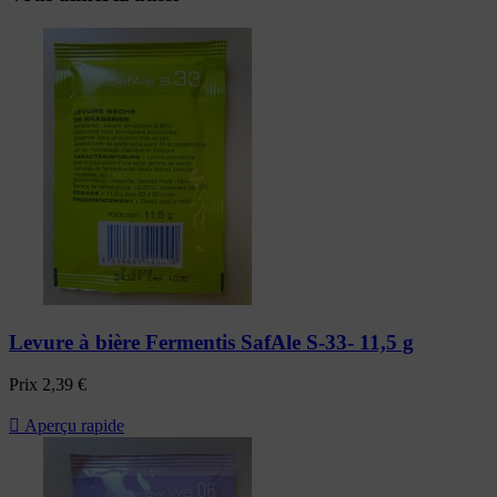
Levure à bière Fermentis SafAle S-33- 11,5 g
Prix
2,39 €

Aperçu rapide