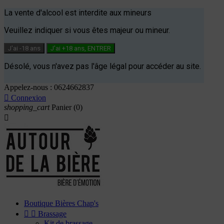
La vente d'alcool est interdite aux mineurs
Veuillez indiquer si vous êtes majeur ou mineur.
J'ai -18 ans
J'ai +18 ans, ENTRER
Désolé, vous n'avez pas l'âge légal pour accéder au site.
Appelez-nous :
0624662837

Connexion
shopping_cart
Panier
(0)

Boutique Bières Chap's


Brassage
Kit de brassage