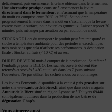
délicatement, puis ensemencer la crème obtenue dans le fermenteur.
Une
alternative pratique
consiste à ensemencer la levure
directement dans le fermenteur
, en s’assurant que la température
du moût est comprise entre 20°C et 25°C Saupoudrer
progressivement la levure dans le moût en s’assurant que la levure
couvre toute la surface, pour éviter les grumeaux. Laisser reposer 30
minutes, puis mélanger par aération ou par addition de moût.
STOCKAGE Lors du transport : le produit peut être transporté et
stocké à température ambiante pour des périodes n’excédant pas
trois mois sans que cela n’affecte ses performances. A destination
finale : Stocker au frais (< 10°C) et au sec.
DUREE DE VIE 36 mois à compter de la production. Se référer à
l’emballage pour la DLUO. Les sachets ouverts doivent être
refermés et stockés à 4°C et utilisés dans les 7 jours suivant
l’ouverture. Ne pas utiliser les sachets mous ou endommagés.
Les levures Fermentis disponibles à la vente
à prix
grossiste
sur
notre site
www.autourdelabiere.fr
ainsi que dans notre magasin
Autour de la Bière
situé en région Lyonnaise à Taluyers 69440
sont également utilisées dans la production de nos
bières de
dégustation Chap's.
Vous aimerez aussi