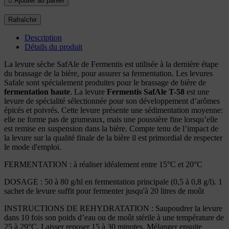

Ajouter au panier
Description
Détails du produit
La levure sèche SafAle de Fermentis est utilisée à la dernière étape
du brassage de la bière, pour assurer sa fermentation. Les levures
Safale sont spécialement produites pour le brassage de bière de
fermentation haute
. La levure
Fermentis SafAle T-58
est une
levure de spécialité sélectionnée pour son développement d’arômes
épicés et poivrés. Cette levure présente une sédimentation moyenne:
elle ne forme pas de grumeaux, mais une poussière fine lorsqu’elle
est remise en suspension dans la bière. Compte tenu de l’impact de
la levure sur la qualité finale de la bière il est primordial de respecter
le mode d'emploi.
FERMENTATION : à réaliser idéalement entre 15°C et 20°C
DOSAGE : 50 à 80 g/hl en fermentation principale (0,5 à 0,8 g/l). 1
sachet de levure suffit pour fermenter jusqu'à 20 litres de moût
INSTRUCTIONS DE REHYDRATATION : Saupoudrer la levure
dans 10 fois son poids d’eau ou de moût stérile à une température de
25 à 29°C. Laisser reposer 15 à 30 minutes. Mélanger ensuite