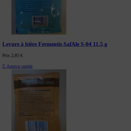
Levure à bière Fermentis SafAle S-04 11.5 g
Prix
2,85 €

Aperçu rapide