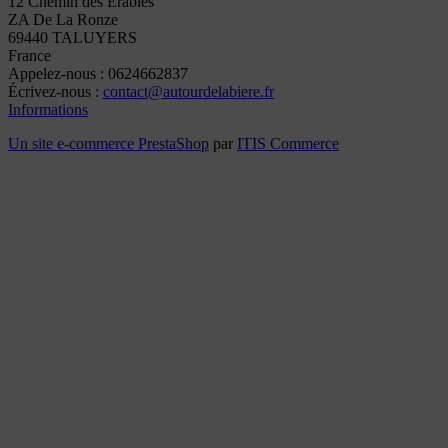
12 Chemin des Erables
ZA De La Ronze
69440 TALUYERS
France
Appelez-nous :
0624662837
Écrivez-nous :
contact@autourdelabiere.fr
Informations
Un site e-commerce
PrestaShop
par
ITIS Commerce