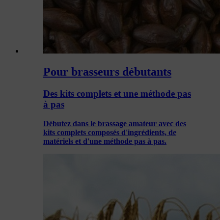
Pour brasseurs débutants
Des kits complets et une méthode pas
à pas
Débutez dans le brassage amateur avec des
kits complets composés d'ingrédients, de
matériels et d'une méthode pas à pas.