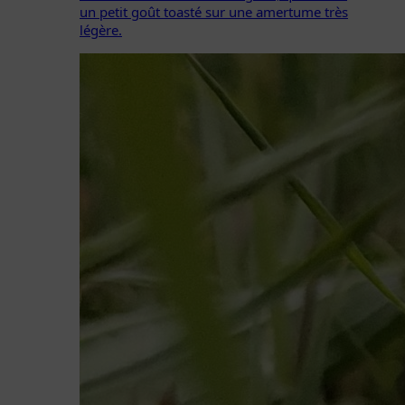
un petit goût toasté sur
une amertume très
légère.