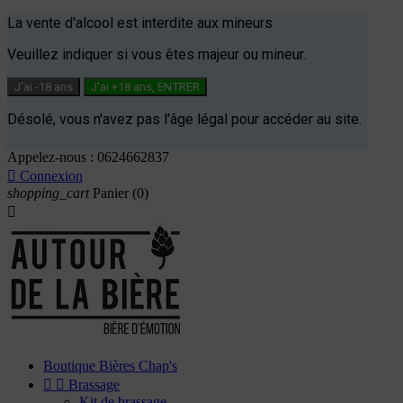
La vente d'alcool est interdite aux mineurs
Veuillez indiquer si vous êtes majeur ou mineur.
J'ai -18 ans
J'ai +18 ans, ENTRER
Désolé, vous n'avez pas l'âge légal pour accéder au site.
Appelez-nous :
0624662837

Connexion
shopping_cart
Panier
(0)

Boutique Bières Chap's


Brassage
Kit de brassage