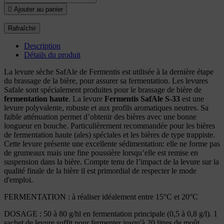

Ajouter au panier
Description
Détails du produit
La levure sèche SafAle de Fermentis est utilisée à la dernière étape
du brassage de la bière, pour assurer sa fermentation. Les levures
Safale sont spécialement produites pour le brassage de bière de
fermentation haute
. La levure
Fermentis SafAle S-33
est une
levure polyvalente, robuste et aux profils aromatiques neutres. Sa
faible atténuation permet d’obtenir des bières avec une bonne
longueur en bouche. Particulièrement recommandée pour les bières
de fermentation haute (ales) spéciales et les bières de type trappiste.
Cette levure présente une excellente sédimentation: elle ne forme pas
de grumeaux mais une fine poussière lorsqu’elle est remise en
suspension dans la bière. Compte tenu de l’impact de la levure sur la
qualité finale de la bière il est primordial de respecter le mode
d'emploi.
FERMENTATION : à réaliser idéalement entre 15°C et 20°C
DOSAGE : 50 à 80 g/hl en fermentation principale (0,5 à 0,8 g/l). 1
sachet de levure suffit pour fermenter jusqu'à 20 litres de moût