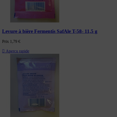
Levure à bière Fermentis SafAle T-58- 11,5 g
Prix
1,79 €

Aperçu rapide