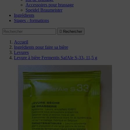
Accessoires pour brassage
Speidel Braumeister
Ingrédients
Stages - formations

Rechercher
Accueil
Ingrédients pour faire sa bière
Levures
Levure à bière Fermentis SafAle S-33- 11,5 g