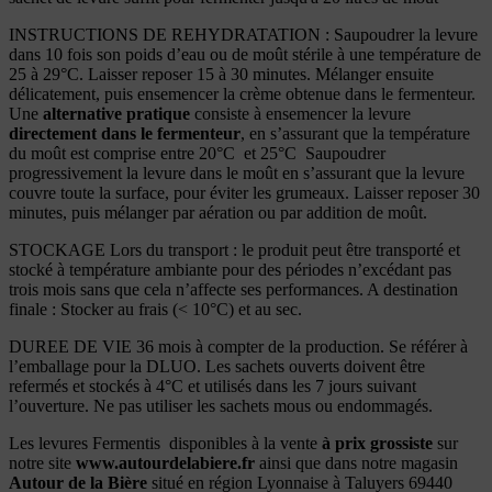
INSTRUCTIONS DE REHYDRATATION : Saupoudrer la levure
dans 10 fois son poids d’eau ou de moût stérile à une température de
25 à 29°C. Laisser reposer 15 à 30 minutes. Mélanger ensuite
délicatement, puis ensemencer la crème obtenue dans le fermenteur.
Une
alternative pratique
consiste à ensemencer la levure
directement dans le fermenteur
, en s’assurant que la température
du moût est comprise entre 20°C et 25°C Saupoudrer
progressivement la levure dans le moût en s’assurant que la levure
couvre toute la surface, pour éviter les grumeaux. Laisser reposer 30
minutes, puis mélanger par aération ou par addition de moût.
STOCKAGE Lors du transport : le produit peut être transporté et
stocké à température ambiante pour des périodes n’excédant pas
trois mois sans que cela n’affecte ses performances. A destination
finale : Stocker au frais (< 10°C) et au sec.
DUREE DE VIE 36 mois à compter de la production. Se référer à
l’emballage pour la DLUO. Les sachets ouverts doivent être
refermés et stockés à 4°C et utilisés dans les 7 jours suivant
l’ouverture. Ne pas utiliser les sachets mous ou endommagés.
Les levures Fermentis disponibles à la vente
à prix
grossiste
sur
notre site
www.autourdelabiere.fr
ainsi que dans notre magasin
Autour de la Bière
situé en région Lyonnaise à Taluyers 69440