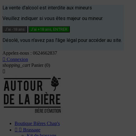
La vente d'alcool est interdite aux mineurs
Veuillez indiquer si vous êtes majeur ou mineur.
J'ai -18 ans
J'ai +18 ans, ENTRER
Désolé, vous n'avez pas l'âge légal pour accéder au site.
Appelez-nous :
0624662837

Connexion
shopping_cart
Panier
(0)

Boutique Bières Chap's


Brassage
Kit de brassage