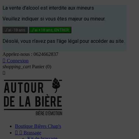
La vente d'alcool est interdite aux mineurs
Veuillez indiquer si vous êtes majeur ou mineur.
J'ai -18 ans
J'ai +18 ans, ENTRER
Désolé, vous n'avez pas l'âge légal pour accéder au site.
Appelez-nous :
0624662837

Connexion
shopping_cart
Panier
(0)

Boutique Bières Chap's


Brassage
Kit de brassage