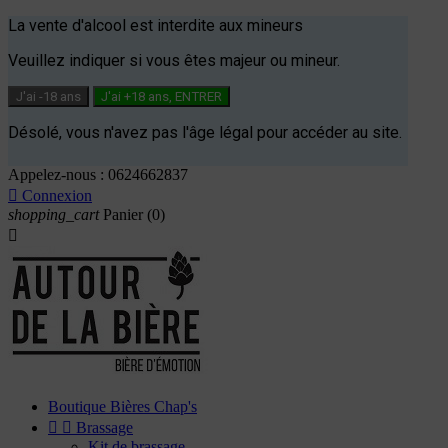
La vente d'alcool est interdite aux mineurs
Veuillez indiquer si vous êtes majeur ou mineur.
J'ai -18 ans
J'ai +18 ans, ENTRER
Désolé, vous n'avez pas l'âge légal pour accéder au site.
Appelez-nous :
0624662837

Connexion
shopping_cart
Panier
(0)

Boutique Bières Chap's


Brassage
Kit de brassage