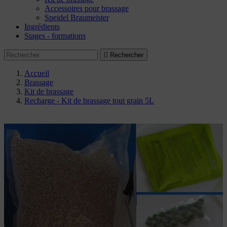
Accessoires pour brassage
Speidel Braumeister
Ingrédients
Stages - formations

Rechercher
Accueil
Brassage
Kit de brassage
Recharge - Kit de brassage tout grain 5L