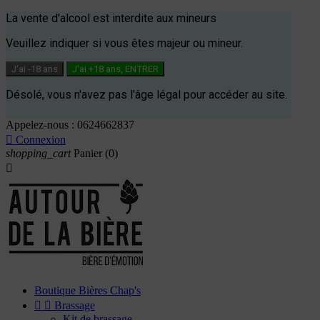
La vente d'alcool est interdite aux mineurs
Veuillez indiquer si vous êtes majeur ou mineur.
J'ai -18 ans
J'ai +18 ans, ENTRER
Désolé, vous n'avez pas l'âge légal pour accéder au site.
Appelez-nous :
0624662837

Connexion
shopping_cart
Panier
(0)

Boutique Bières Chap's


Brassage
Kit de brassage