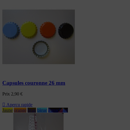
Capsules couronne 26 mm
Prix
2,90 €

Aperçu rapide
Jaune
orange
brun
bleue
Panachage