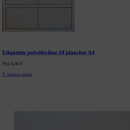
Etiquettes polyéthylène 10 planches A4
Prix
6,00 €

Aperçu rapide