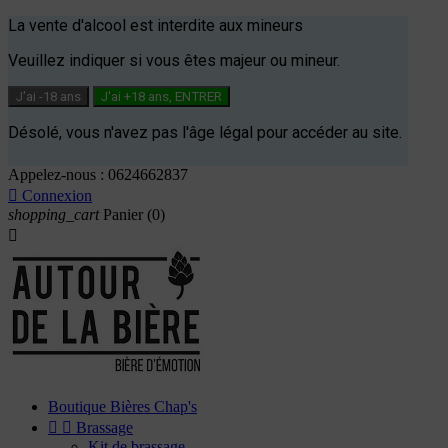
La vente d'alcool est interdite aux mineurs
Veuillez indiquer si vous êtes majeur ou mineur.
J'ai -18 ans
J'ai +18 ans, ENTRER
Désolé, vous n'avez pas l'âge légal pour accéder au site.
Appelez-nous :
0624662837

Connexion
shopping_cart
Panier
(0)

Boutique Bières Chap's


Brassage
Kit de brassage