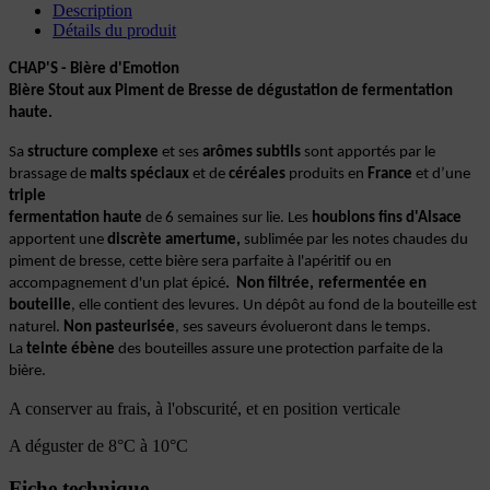
Description
Détails du produit
CHAP'S - Bière d'Emotion
Bière Stout aux Piment de Bresse de dégustation de fermentation
haute.
Sa
structure complexe
et ses
arômes
subtils
sont apportés par le
brassage
de
malts spéciaux
et de
céréales
produits en
France
et d’une
triple
fermentation haute
de 6 semaines sur lie. Les
houblons fins d'Alsace
apportent une
discrète amertume,
sublimée par les notes chaudes du
piment de bresse, cette bière sera parfaite à l'apéritif ou en
accompagnement d'un plat épicé
.
Non filtrée,
refermentée en
bouteille
, elle contient des levures. Un dépôt au fond de la bouteille est
naturel.
Non pasteurisée
, ses saveurs évolueront dans le temps.
La
teinte ébène
des bouteilles assure une protection parfaite de la
bière.
A conserver au frais, à l'obscurité, et en position verticale
A déguster de 8°C à 10°C
Fiche technique