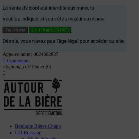
La vente d'alcool est interdite aux mineurs
Veuillez indiquer si vous êtes majeur ou mineur.
J'ai -18 ans
J'ai +18 ans, ENTRER
Désolé, vous n'avez pas l'âge légal pour accéder au site.
Appelez-nous :
0624662837

Connexion
shopping_cart
Panier
(0)

Boutique Bières Chap's


Brassage
Kit de brassage