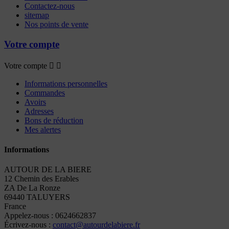
Contactez-nous
sitemap
Nos points de vente
Votre compte
Votre compte


Informations personnelles
Commandes
Avoirs
Adresses
Bons de réduction
Mes alertes
Informations
AUTOUR DE LA BIERE
12 Chemin des Erables
ZA De La Ronze
69440 TALUYERS
France
Appelez-nous :
0624662837
Écrivez-nous :
contact@autourdelabiere.fr