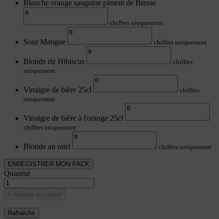
Blanche orange sanguine piment de Bresse
chiffres uniquement
Sour Mangue
chiffres uniquement
Blonde riz Hibiscus
chiffres
uniquement
Vinaigre de bière 25cl
chiffres
uniquement
Vinaigre de bière à l'orange 25cl
chiffres uniquement
Blonde au miel
chiffres uniquement
ENREGISTRER MON PACK
Quantité

Ajouter au panier