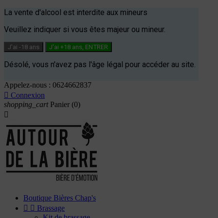
La vente d'alcool est interdite aux mineurs
Veuillez indiquer si vous êtes majeur ou mineur.
J'ai -18 ans
J'ai +18 ans, ENTRER
Désolé, vous n'avez pas l'âge légal pour accéder au site.
Appelez-nous :
0624662837

Connexion
shopping_cart
Panier
(0)

Boutique Bières Chap's


Brassage
Kit de brassage