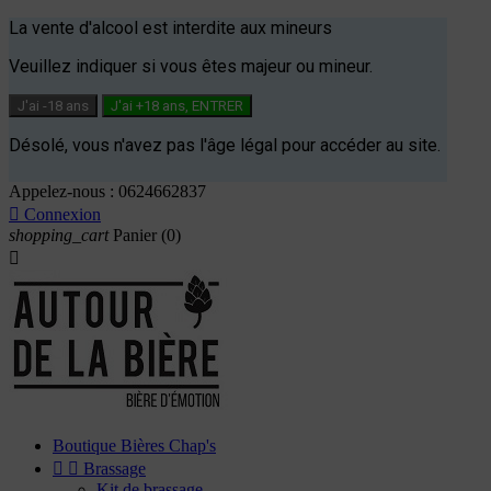
La vente d'alcool est interdite aux mineurs
Veuillez indiquer si vous êtes majeur ou mineur.
J'ai -18 ans
J'ai +18 ans, ENTRER
Désolé, vous n'avez pas l'âge légal pour accéder au site.
Appelez-nous :
0624662837

Connexion
shopping_cart
Panier
(0)

Boutique Bières Chap's


Brassage
Kit de brassage