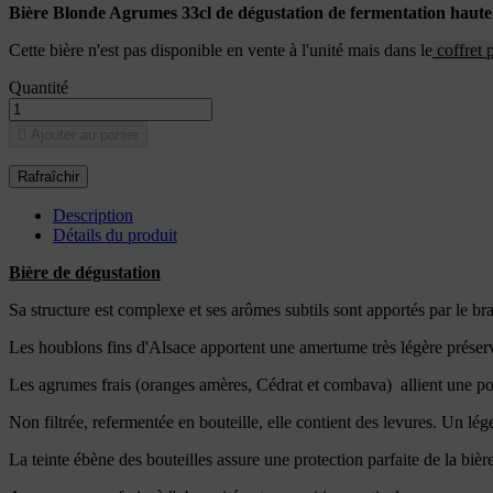
Bière Blonde Agrumes
33cl
de dégustation de fermentation haute
Cette bière n'est pas disponible en vente à l'unité mais dans le
coffret 
Quantité

Ajouter au panier
Description
Détails du produit
Bière de dégustation
Sa structure est complexe et ses arômes subtils sont apportés par le br
Les houblons fins d'Alsace apportent une amertume très légère préservan
Les agrumes frais (oranges amères, Cédrat et combava) allient une poin
Non filtrée, refermentée en bouteille, elle contient des levures. Un lég
La teinte ébène des bouteilles assure une protection parfaite de la bièr