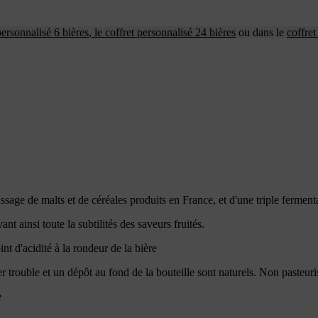
personnalisé 6 bières
, le
coffret personnalisé 24 bières
ou dans le
coffret
assage de malts et de céréales produits en France, et d'une triple ferment
t ainsi toute la subtilités des saveurs fruités.
t d'acidité à la rondeur de la bière
er trouble et un dépôt au fond de la bouteille sont naturels. Non pasteur
e