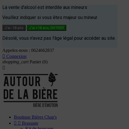
La vente d'alcool est interdite aux mineurs
Veuillez indiquer si vous êtes majeur ou mineur.
J'ai -18 ans
J'ai +18 ans, ENTRER
Désolé, vous n'avez pas l'âge légal pour accéder au site.
Appelez-nous :
0624662837

Connexion
shopping_cart
Panier
(0)

Boutique Bières Chap's


Brassage
Kit de brassage